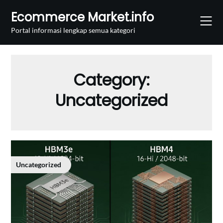
Skip
Ecommerce Market.info
to
content
Portal informasi lengkap semua kategori
Category:
Uncategorized
Uncategorized