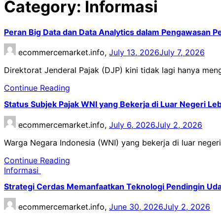
Category:
Informasi
Peran Big Data dan Data Analytics dalam Pengawasan P
ecommercemarket.info,
July 13, 2026
July 7, 2026
Direktorat Jenderal Pajak (DJP) kini tidak lagi hanya m
Continue Reading
Status Subjek Pajak WNI yang Bekerja di Luar Negeri Leb
ecommercemarket.info,
July 6, 2026
July 2, 2026
Warga Negara Indonesia (WNI) yang bekerja di luar nege
Continue Reading
Informasi
Strategi Cerdas Memanfaatkan Teknologi Pendingin U
ecommercemarket.info,
June 30, 2026
July 2, 2026