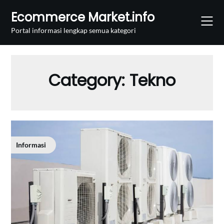
Skip
Ecommerce Market.info
to
content
Portal informasi lengkap semua kategori
Category:
Tekno
Informasi